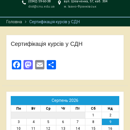
(0342) 59-60-38
вул. Шевченка, 57, каб. 304
dist@cnu.edu.ua
м. Івано-Франківськ
Головна
Сертифікація курсів у СДН
Сертифікація курсів у СДН
Facebook
Mastodon
Email
Поділитися
Серпень 2026
Пн
Вт
Ср
Чт
Пт
Сб
Нд
1
2
3
4
5
6
7
8
9
10
11
12
13
14
15
16