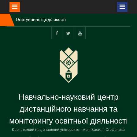
Перейти
Опитування щодо якості
до
викладання дисциплін у І
вмісту
семестрі 2025-2026 н.р.
Методичний семінар
Facebook
Twitter
Youtube
щодо сертифікації курсів у
Системі дистанційного
навчання
Опитування щодо якості
викладання дисциплін у ІІ
семестрі 2025-2026 н.р.
Навчально-науковий центр
дистанційного навчання та
моніторингу освітньої діяльності
Карпатський національний університет імені Василя Стефаника