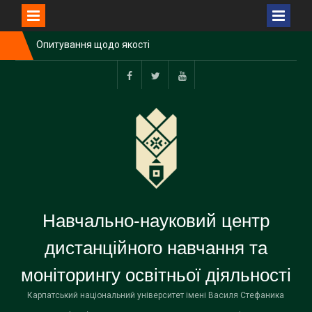
Перейти
Опитування щодо якості
до
викладання дисциплін у І
вмісту
семестрі 2025-2026 н.р.
Методичний семінар
Facebook
Twitter
Youtube
щодо сертифікації курсів у
Системі дистанційного
навчання
Опитування щодо якості
викладання дисциплін у ІІ
семестрі 2025-2026 н.р.
Навчально-науковий центр
дистанційного навчання та
моніторингу освітньої діяльності
Карпатський національний університет імені Василя Стефаника