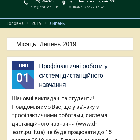
(0342) 59-60-38
вул. Шевченка, 57, каб. 304
dist@cnu.edu.ua
м. Івано-Франківськ
Головна
2019
Липень
Місяць:
Липень 2019
Профілактичні роботи у
ЛИП
01
системі дистанційного
навчання
Шановні викладачі та студенти!
Повідомляємо Вас, що у зв’язку з
профілактичними роботами, система
дистанційного навчання (www.d-
learn.pu.if.ua) не буде працювати до 15